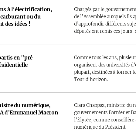
s à l’électrification,
Chargés par le gouvernement
u carburant ou du
de l’Assemblée auxquels ils 
t des idées !
d’approfondir différents sujet
députés ont remis ces jours-
 partis en "pré-
Comme tous les ans, plusieurs
sidentielle
organisent des universités d’é
plupart, destinées à former l
Tour d’horizon.
istre du numérique,
Clara Chappaz, ministre du 
e IA d’Emmanuel Macron
gouvernements Barnier et Bay
l’Élysée, comme conseillère a
numérique du Président.