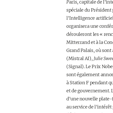
P
aris, capitale de l'in
spéciale du Président 
l'Intelligence artific
organisera une confér
dérouleront les « renc
Mitterrand et à la Con
Grand Palais, où sont
(Mistral AI),
Julie Swe
(Signal). Le Prix Nob
sont également annonc
à Station F pendant q
et de gouvernement. L
d'une nouvelle plate-f
au service de l'intérêt 