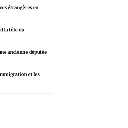
nces étrangères en
 la tête du
 une ancienne députée
immigration et les