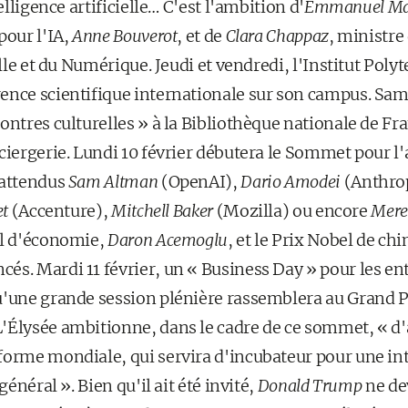
telligence artificielle… C'est l'ambition d'
Emmanuel Ma
pour l'IA,
Anne Bouverot
, et de
Clara Chappaz
, ministre
ielle et du Numérique. Jeudi et vendredi, l'Institut Pol
ence scientifique internationale sur son campus. Sa
ontres culturelles » à la Bibliothèque nationale de F
ciergerie. Lundi 10 février débutera le Sommet pour l'a
 attendus
Sam Altman
(OpenAI),
Dario Amodei
(Anthro
et
(Accenture),
Mitchell Baker
(Mozilla) ou encore
Mere
el d'économie,
Daron Acemoglu
, et le Prix Nobel de ch
és. Mardi 11 février, un « Business Day » pour les en
u'une grande session plénière rassemblera au Grand Pa
'Élysée ambitionne, dans le cadre de ce sommet, « d'a
orme mondiale, qui servira d'incubateur pour une inte
général ». Bien qu'il ait été invité,
Donald Trump
ne dev