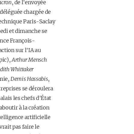
cron
, de l'envoyée
 déléguée chargée de
ytechnique Paris-Saclay
medi et dimanche se
rance François-
ction sur l'IA au
pic),
Arthur Mensch
dith Whittaker
imie,
Demis Hassabis
,
treprises se déroulera
lais les chefs d'État
boutir à la création
lligence artificielle
rait pas faire le