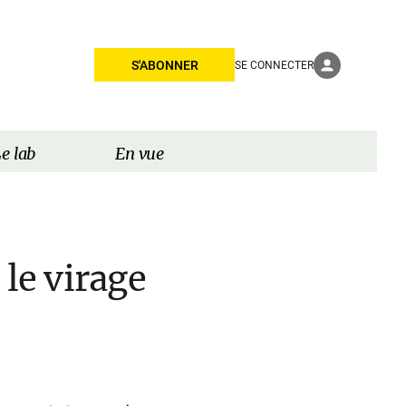
S'ABONNER
SE CONNECTER
e lab
En vue
 le virage