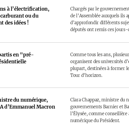
s à l’électrification,
Chargés par le gouvernement
u carburant ou du
de l’Assemblée auxquels ils 
t des idées !
d’approfondir différents sujet
députés ont remis ces jours-
 partis en "pré-
Comme tous les ans, plusieurs
sidentielle
organisent des universités d’é
plupart, destinées à former l
Tour d’horizon.
istre du numérique,
Clara Chappaz, ministre du 
e IA d’Emmanuel Macron
gouvernements Barnier et Bay
l’Élysée, comme conseillère a
numérique du Président.