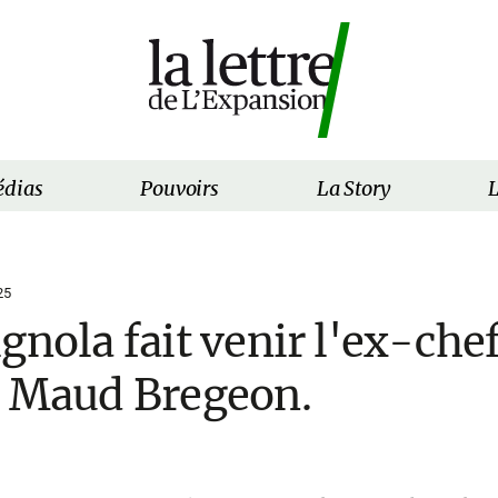
dias
Pouvoirs
La Story
L
25
gnola fait venir l'ex-che
e Maud Bregeon.