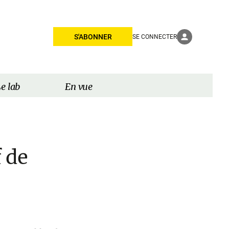
S'ABONNER
SE CONNECTER
e lab
En vue
f de