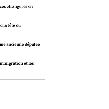
nces étrangères en
 la tête du
 une ancienne députée
immigration et les