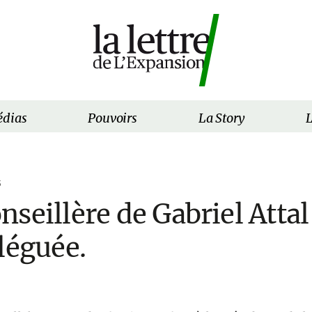
dias
Pouvoirs
La Story
L
5
nseillère de Gabriel Att
léguée.