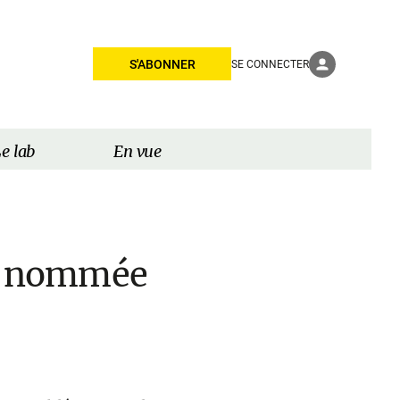
S'ABONNER
SE CONNECTER
e lab
En vue
al nommée