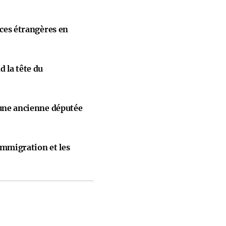
nces étrangères en
 la tête du
 une ancienne députée
immigration et les