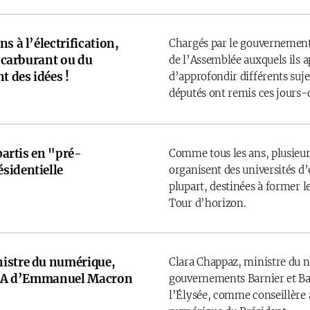
s à l’électrification,
Chargés par le gouvernement
u carburant ou du
de l’Assemblée auxquels ils 
t des idées !
d’approfondir différents sujet
députés ont remis ces jours-
 partis en "pré-
Comme tous les ans, plusieurs
sidentielle
organisent des universités d’é
plupart, destinées à former l
Tour d’horizon.
istre du numérique,
Clara Chappaz, ministre du 
e IA d’Emmanuel Macron
gouvernements Barnier et Bay
l’Élysée, comme conseillère a