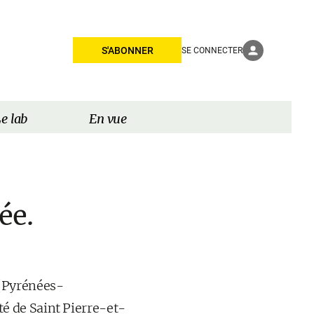
S'ABONNER
SE CONNECTER
e lab
En vue
ée.
(Pyrénées-
té de Saint Pierre-et-