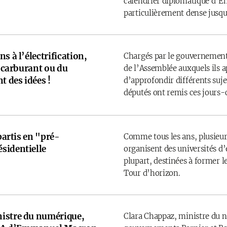
calendrier diplomatique d’
particulièrement dense jusqu’
s à l’électrification,
Chargés par le gouvernement
u carburant ou du
de l’Assemblée auxquels ils 
t des idées !
d’approfondir différents sujet
députés ont remis ces jours-
 partis en "pré-
Comme tous les ans, plusieurs
sidentielle
organisent des universités d’é
plupart, destinées à former l
Tour d’horizon.
istre du numérique,
Clara Chappaz, ministre du 