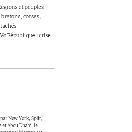
Régions et peuples
 bretons, corses,
ttachés
 V
e
République : crise
 par New York, Split,
 et Abou Dhabi, le