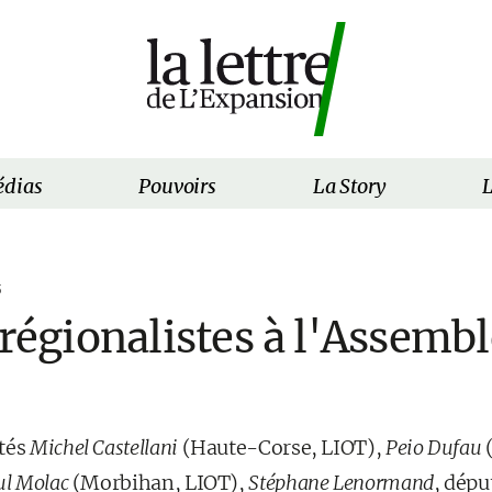
dias
Pouvoirs
La Story
L
5
 régionalistes à l'Assembl
utés
Michel Castellani
(Haute-Corse, LIOT),
Peio Dufau
ul Molac
(Morbihan, LIOT),
Stéphane Lenormand
, dépu