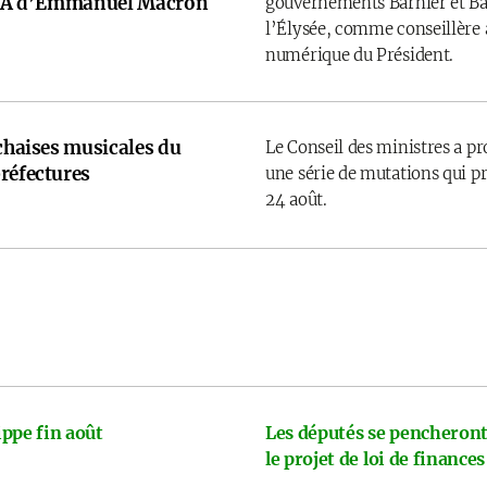
e IA d’Emmanuel Macron
gouvernements Barnier et Bay
l’Élysée, comme conseillère a
numérique du Président.
 chaises musicales du
Le Conseil des ministres a p
réfectures
une série de mutations qui pr
24 août.
ppe fin août
Les députés se pencheront
le projet de loi de finances