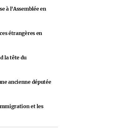
ise à l’Assemblée en
nces étrangères en
 la tête du
 une ancienne députée
immigration et les