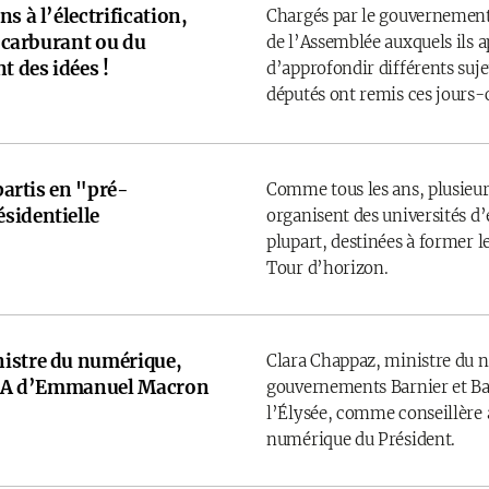
s à l’électrification,
Chargés par le gouvernement
u carburant ou du
de l’Assemblée auxquels ils 
t des idées !
d’approfondir différents sujet
députés ont remis ces jours-
 partis en "pré-
Comme tous les ans, plusieurs
sidentielle
organisent des universités d’é
plupart, destinées à former l
Tour d’horizon.
istre du numérique,
Clara Chappaz, ministre du 
e IA d’Emmanuel Macron
gouvernements Barnier et Bay
l’Élysée, comme conseillère a
numérique du Président.