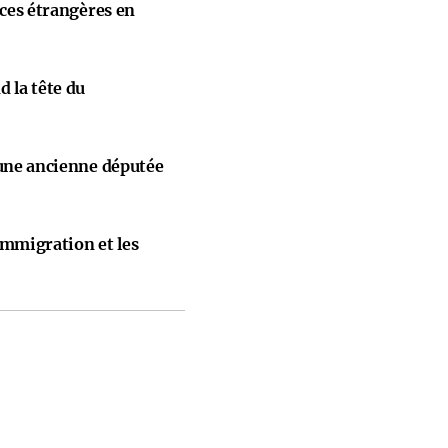
nces étrangères en
 la tête du
 une ancienne députée
immigration et les