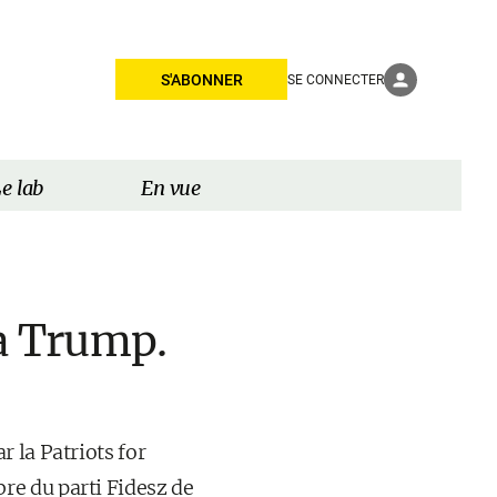
S'ABONNER
SE CONNECTER
e lab
En vue
 à Trump.
r la Patriots for
re du parti Fidesz de