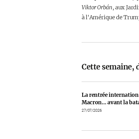
Viktor Orbán
, aux Jard
à l'Amérique de Trump
Cette semaine, 
La rentrée internati
Macron… avant la bata
27/07/2026