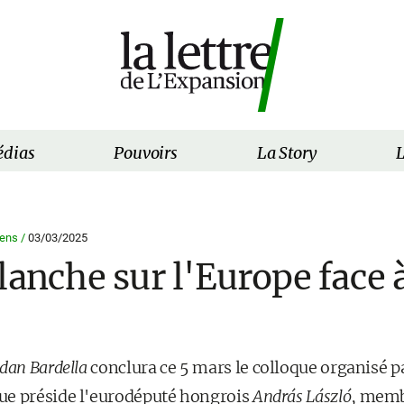
dias
Pouvoirs
La Story
L
ens /
03/03/2025
lanche sur l'Europe face
rdan Bardella
conclura ce 5 mars le colloque organisé pa
ue préside l'eurodéputé hongrois
András László
, memb