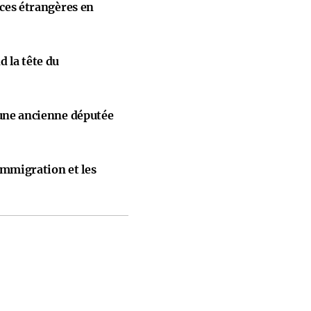
nces étrangères en
 la tête du
 une ancienne députée
immigration et les