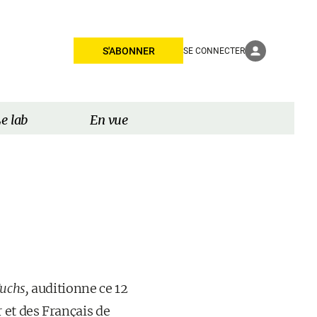
S'ABONNER
SE CONNECTER
e lab
En vue
uchs,
auditionne ce 12
 et des Français de