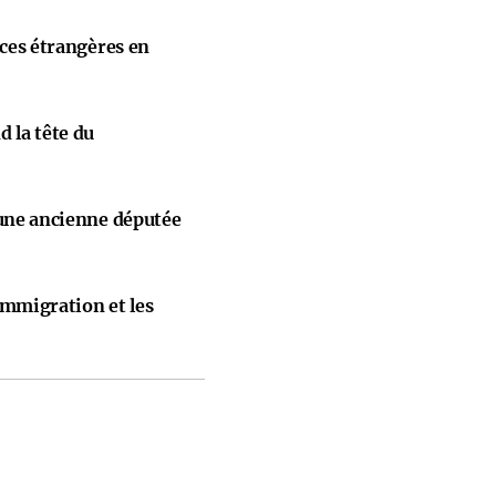
nces étrangères en
 la tête du
 une ancienne députée
immigration et les