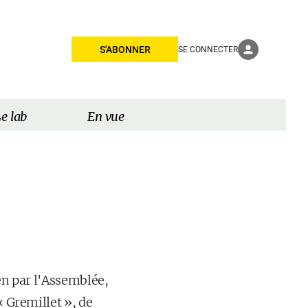
S'ABONNER
SE CONNECTER
e lab
En vue
men par l'Assemblée,
« Gremillet », de