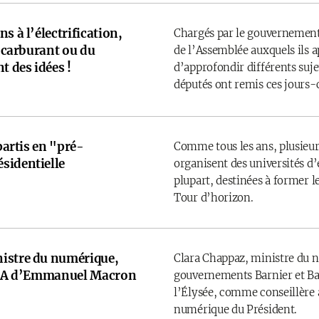
s à l’électrification,
Chargés par le gouvernement
u carburant ou du
de l’Assemblée auxquels ils 
t des idées !
d’approfondir différents sujet
députés ont remis ces jours-
 partis en "pré-
Comme tous les ans, plusieurs
sidentielle
organisent des universités d’é
plupart, destinées à former l
Tour d’horizon.
istre du numérique,
Clara Chappaz, ministre du 
e IA d’Emmanuel Macron
gouvernements Barnier et Bay
l’Élysée, comme conseillère a
numérique du Président.