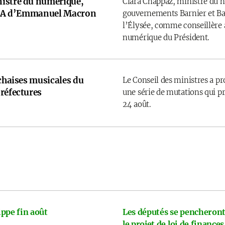
istre du numérique,
Clara Chappaz, ministre du 
e IA d’Emmanuel Macron
gouvernements Barnier et Bay
l’Élysée, comme conseillère a
numérique du Président.
 chaises musicales du
Le Conseil des ministres a p
réfectures
une série de mutations qui pr
24 août.
ppe fin août
Les députés se pencheront
le projet de loi de finances