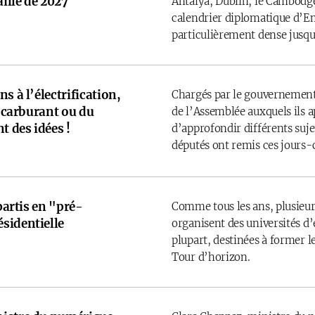
ille de 2027
Antalya, Dublin, le Cambodge
calendrier diplomatique d’
particulièrement dense jusqu’
s à l’électrification,
Chargés par le gouvernement
u carburant ou du
de l’Assemblée auxquels ils 
t des idées !
d’approfondir différents sujet
députés ont remis ces jours-
 partis en "pré-
Comme tous les ans, plusieurs
sidentielle
organisent des universités d’é
plupart, destinées à former l
Tour d’horizon.