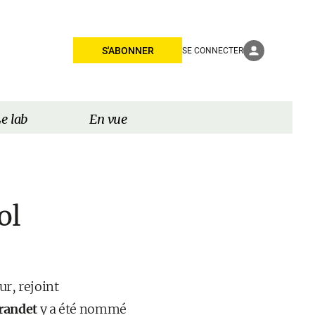
S'ABONNER
SE CONNECTER
e lab
En vue
ol
ur, rejoint
randet
y a été nommé