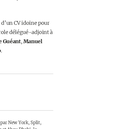
 d’un CV idoine pour
arole délégué-adjoint à
e Guéant
,
Manuel
b
.
 par New York, Split,