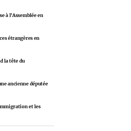
ise à l’Assemblée en
nces étrangères en
 la tête du
 une ancienne députée
immigration et les