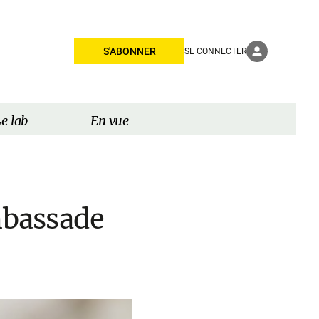
S'ABONNER
SE CONNECTER
e lab
En vue
ambassade