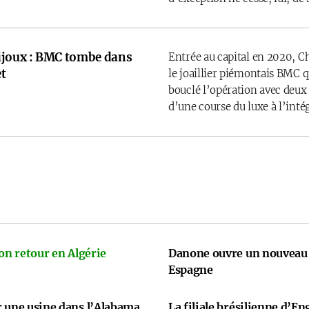
ijoux : BMC tombe dans
Entrée au capital en 2020, C
t
le joaillier piémontais BMC 
bouclé l’opération avec deux
d’une course du luxe à l’inté
on retour en Algérie
Danone ouvre un nouveau 
Espagne
r une usine dans l’Alabama
La filiale brésilienne d’En