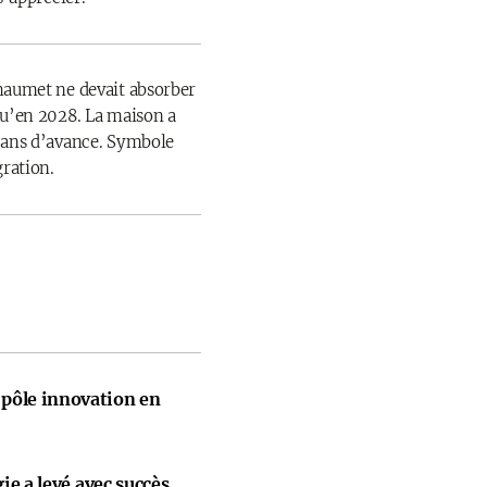
haumet ne devait absorber
qu’en 2028. La maison a
 ans d’avance. Symbole
gration.
pôle innovation en
gie a levé avec succès