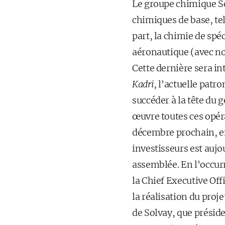
Le groupe chimique Sol
chimiques de base, tel
part, la chimie de spé
aéronautique (avec no
Cette dernière sera in
Kadri
, l'actuelle patr
succéder à la tête du 
œuvre toutes ces opéra
décembre prochain, en
investisseurs est aujo
assemblée. En l'occurr
la Chief Executive Of
la réalisation du proj
de Solvay, que présid