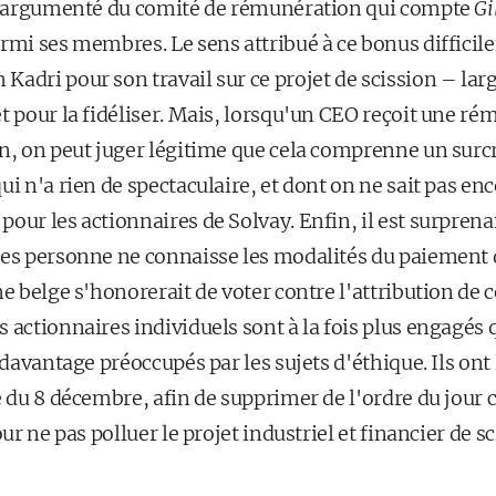
is argumenté du comité de rémunération qui compte
Gi
rmi ses membres. Le sens attribué à ce bonus difficil
adri pour son travail sur ce projet de scission – lar
t pour la fidéliser. Mais, lorsqu'un CEO reçoit une ré
n, on peut juger légitime que cela comprenne un surcro
i n'a rien de spectaculaire, et dont on ne sait pas enco
our les actionnaires de Solvay. Enfin, il est surprena
res personne ne connaisse les modalités du paiement 
me belge s'honorerait de voter contre l'attribution de 
 actionnaires individuels sont à la fois plus engagés 
 davantage préoccupés par les sujets d'éthique. Ils ont 
e du 8 décembre, afin de supprimer de l'ordre du jour c
our ne pas polluer le projet industriel et financier de sc