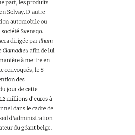
e part, les produits
ien Solvay. D'autre
uction automobile ou
 société Syensqo.
sera dirigée par
Ilham
e Clamadieu
afin de lui
 manière à mettre en
nc convoqués, le 8
ention des
du jour de cette
 12 millions d'euros à
nnel dans le cadre de
nseil d'administration
dateur du géant belge.