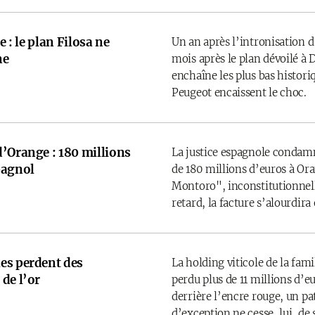
e : le plan Filosa ne
Un an après l’intronisation d
ne
mois après le plan dévoilé à D
enchaîne les plus bas historiq
Peugeot encaissent le choc.
d’Orange : 180 millions
La justice espagnole condamne
pagnol
de 180 millions d’euros à Ora
Montoro", inconstitutionnelle
retard, la facture s’alourdira
es perdent des
La holding viticole de la fam
de l’or
perdu plus de 11 millions d’
derrière l’encre rouge, un p
d’exception ne cesse, lui, de 