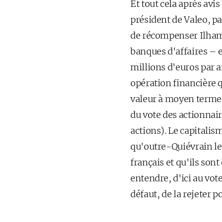
Et tout cela après av
président de Valeo, pa
de récompenser Ilham K
banques d'affaires – e
millions d'euros par a
opération financière qu
valeur à moyen terme p
du vote des actionnai
actions). Le capitalis
qu'outre-Quiévrain les
français et qu'ils sont
entendre, d'ici au vot
défaut, de la rejeter p