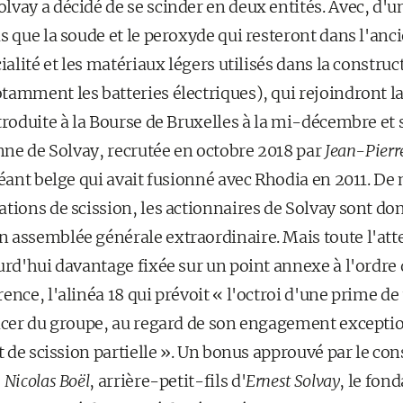
vay a décidé de se scinder en deux entités. Avec, d'un
s que la soude et le peroxyde qui resteront dans l'anc
cialité et les matériaux légers utilisés dans la constr
tamment les batteries électriques), qui rejoindront la
troduite à la Bourse de Bruxelles à la mi-décembre et 
onne de Solvay, recrutée en octobre 2018 par
Jean-Pierr
géant belge qui avait fusionné avec Rhodia en 2011. De
tions de scission, les actionnaires de Solvay sont do
 assemblée générale extraordinaire. Mais toute l'att
urd'hui davantage fixée sur un point annexe à l'ordre 
ence, l'alinéa 18 qui prévoit « l'octroi d'une prime de
ficer du groupe, au regard de son engagement exceptio
et de scission partielle ». Un bonus approuvé par le co
e
Nicolas Boël
, arrière-petit-fils d'
Ernest Solvay
, le fon